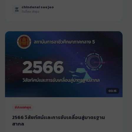
chindanai saejao
วันที่ลง: ล่าสุด
03:15
อัปเดตล่าสุด
2566 วิสัยทัศน์เเละการขับเคลื่อนสู่มาตรฐาน
สากล