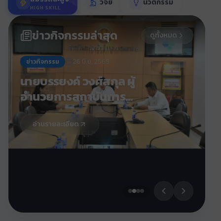
วิจัย
นวัตกรรม
HIGH SKILL
ข่าวกิจกรรมล่าสุด
ดูทั้งหมด
26 มิ.ย. 2569
ข่าวกิจกรรม
นายบรรยงค์ วงศ์สกุล ผู้
อำนวยการสถาบันการ
อาชีวศึกษาภาคกลาง 5 มอบ
หมายให้นายสาวิทย์ ญาณภิ
อ่านรายละเอียด
รัต รองผู้อำนวยการสถาบัน
การอาชีวศึกษาภาคกลาง 5
ปฏิบัติหน้าที่ กำกับ ควบคุม
ดูแล สำนักพัฒนา
ยุทธศาสตร์และความร่วมมือ
อาชีวศึกษา จัดการประชุม