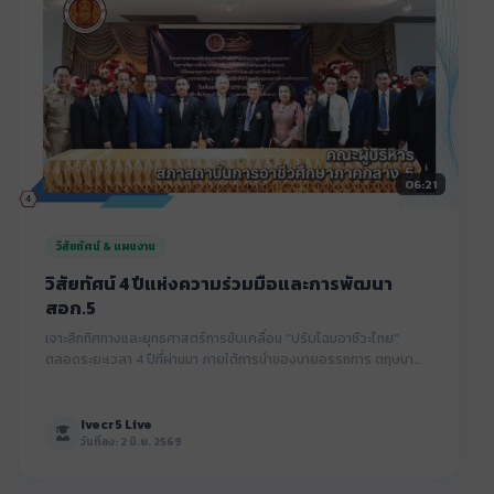
06:21
วิสัยทัศน์ & แผนงาน
วิสัยทัศน์ 4 ปีแห่งความร่วมมือและการพัฒนา
สอก.5
เจาะลึกทิศทางและยุทธศาสตร์การขับเคลื่อน "ปรับโฉมอาชีวะไทย"
ตลอดระยะเวลา 4 ปีที่ผ่านมา ภายใต้การนำของนายอรรถการ ตฤษนา
รังสี และคณะผู้บริหาร เพื่อยกระดับหลักสูตรทุกมิติ มุ่งเป้าหมายการส่ง
เสริมทักษะดิจิทัล ยานยนต์ไฟฟ้า (EV) และนวัตกรรมสู่มาตรฐานสากล
Ivecr5 Live
วันที่ลง: 2 มิ.ย. 2569