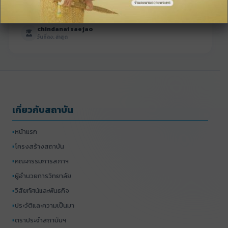
chindanai saejao
วันที่ลง: ล่าสุด
เกี่ยวกับสถาบัน
▪
หน้าแรก
▪
โครงสร้างสถาบัน
▪
คณะกรรมการสภาฯ
▪
ผู้อำนวยการวิทยาลัย
▪
วิสัยทัศน์และพันธกิจ
▪
ประวัติและความเป็นมา
▪
ตราประจำสถาบันฯ