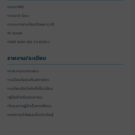
▪
ระบบ MIS
▪
ระบบ E-Doc
▪
ระบบงานทะเบียนวัดผล ป.ตรี
▪
E-book
▪
SAR AUN-QA V4 (ทปอ.)
รายงาน/ระเบียบ
▪
รายงานงบทดลอง
▪
ระเบียบข้อบังคับสถาบันฯ
▪
ระเบียบข้อบังคับที่เกี่ยวข้อง
▪
คู่มือสำหรับประชาชน
▪
โครงการผู้สำเร็จการศึกษา
▪
บทความวิจัยและสิ่งประดิษฐ์