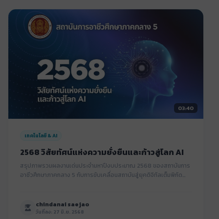
03:40
เทคโนโลยี & AI
2568 วิสัยทัศน์แห่งความยั่งยืนและก้าวสู่โลก AI
สรุปภาพรวมผลงานเด่นประจํามหาปีงบประมาณ 2568 ของสถาบันการ
อาชีวศึกษาภาคกลาง 5 กับการขับเคลื่อนสถาบันสู่ยุคดิจิทัลเต็มพิกัด
ขยายผลการใช้ Generative AI และพัฒนาระบบธนาคารหน่วยกิต
(Credit Bank) เชื่อมโยงสมรรถนะกับวุฒิการศึกษาอย่างยั่งยืน
chindanai saejao
วันที่ลง: 27 มิ.ย. 2568