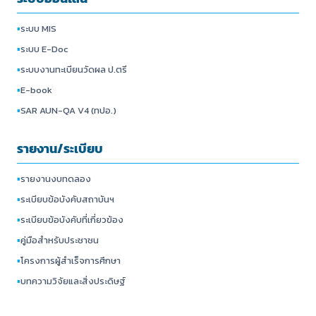
▪
ระบบ MIS
▪
ระบบ E-Doc
▪
ระบบงานทะเบียนวัดผล ป.ตรี
▪
E-book
▪
SAR AUN-QA V4 (ทปอ.)
รายงาน/ระเบียบ
▪
รายงานงบทดลอง
▪
ระเบียบข้อบังคับสถาบันฯ
▪
ระเบียบข้อบังคับที่เกี่ยวข้อง
▪
คู่มือสำหรับประชาชน
▪
โครงการผู้สำเร็จการศึกษา
▪
บทความวิจัยและสิ่งประดิษฐ์