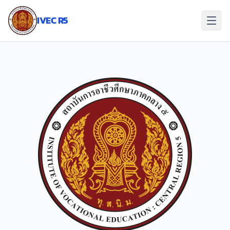
ข้าม
ไป
IVEC R5
ยัง
เนื้อหา