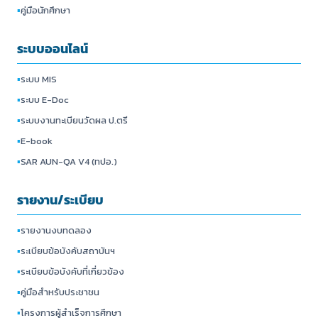
▪
คู่มือนักศึกษา
ระบบออนไลน์
▪
ระบบ MIS
▪
ระบบ E-Doc
▪
ระบบงานทะเบียนวัดผล ป.ตรี
▪
E-book
▪
SAR AUN-QA V4 (ทปอ.)
รายงาน/ระเบียบ
▪
รายงานงบทดลอง
▪
ระเบียบข้อบังคับสถาบันฯ
▪
ระเบียบข้อบังคับที่เกี่ยวข้อง
▪
คู่มือสำหรับประชาชน
▪
โครงการผู้สำเร็จการศึกษา