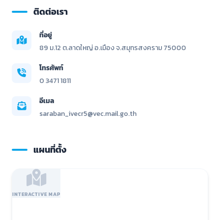
ติดต่อเรา
ที่อยู่
89 ม.12 ต.ลาดใหญ่ อ.เมือง จ.สมุทรสงคราม 75000
โทรศัพท์
0 3471 1811
อีเมล
saraban_ivecr5@vec.mail.go.th
แผนที่ตั้ง
INTERACTIVE MAP