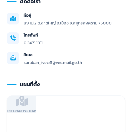
ติดต่อเรา
ที่อยู่
89 ม.12 ต.ลาดใหญ่ อ.เมือง จ.สมุทรสงคราม 75000
โทรศัพท์
0 3471 1811
อีเมล
saraban_ivecr5@vec.mail.go.th
แผนที่ตั้ง
INTERACTIVE MAP