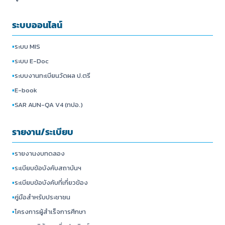
ระบบออนไลน์
▪
ระบบ MIS
▪
ระบบ E-Doc
▪
ระบบงานทะเบียนวัดผล ป.ตรี
▪
E-book
▪
SAR AUN-QA V4 (ทปอ.)
รายงาน/ระเบียบ
▪
รายงานงบทดลอง
▪
ระเบียบข้อบังคับสถาบันฯ
▪
ระเบียบข้อบังคับที่เกี่ยวข้อง
▪
คู่มือสำหรับประชาชน
▪
โครงการผู้สำเร็จการศึกษา