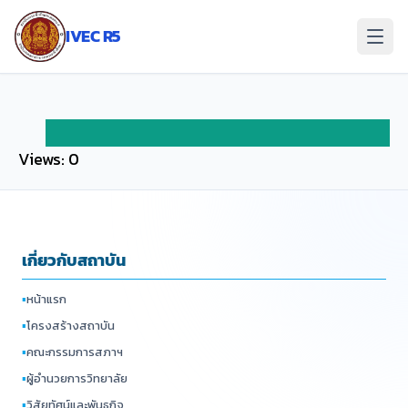
ข้าม
ไป
IVEC R5
ยัง
เนื้อหา
Views: 0
เกี่ยวกับสถาบัน
▪
หน้าแรก
▪
โครงสร้างสถาบัน
▪
คณะกรรมการสภาฯ
▪
ผู้อำนวยการวิทยาลัย
▪
วิสัยทัศน์และพันธกิจ