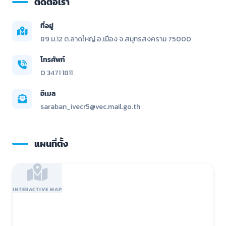
ติดต่อเรา
ที่อยู่
89 ม.12 ต.ลาดใหญ่ อ.เมือง จ.สมุทรสงคราม 75000
โทรศัพท์
0 3471 1811
อีเมล
saraban_ivecr5@vec.mail.go.th
แผนที่ตั้ง
INTERACTIVE MAP