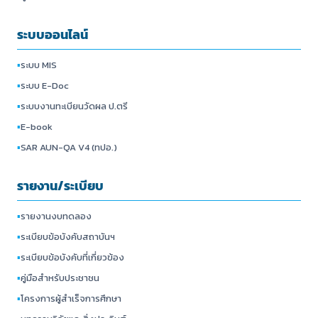
ระบบออนไลน์
▪
ระบบ MIS
▪
ระบบ E-Doc
▪
ระบบงานทะเบียนวัดผล ป.ตรี
▪
E-book
▪
SAR AUN-QA V4 (ทปอ.)
รายงาน/ระเบียบ
▪
รายงานงบทดลอง
▪
ระเบียบข้อบังคับสถาบันฯ
▪
ระเบียบข้อบังคับที่เกี่ยวข้อง
▪
คู่มือสำหรับประชาชน
▪
โครงการผู้สำเร็จการศึกษา