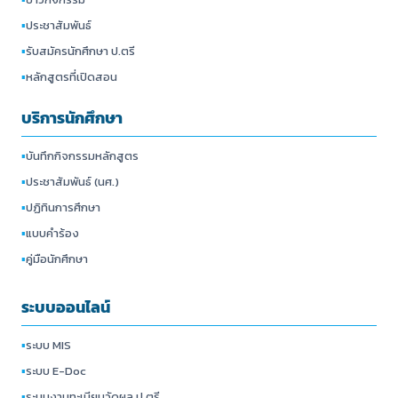
▪
ประชาสัมพันธ์
▪
รับสมัครนักศึกษา ป.ตรี
▪
หลักสูตรที่เปิดสอน
บริการนักศึกษา
▪
บันทึกกิจกรรมหลักสูตร
▪
ประชาสัมพันธ์ (นศ.)
▪
ปฏิทินการศึกษา
▪
แบบคำร้อง
▪
คู่มือนักศึกษา
ระบบออนไลน์
▪
ระบบ MIS
▪
ระบบ E-Doc
▪
ระบบงานทะเบียนวัดผล ป.ตรี