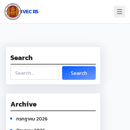
ข้าม
ไป
IVEC R5
ยัง
เนื้อหา
Search
S
Search
e
a
r
c
Archive
h
กรกฎาคม 2026