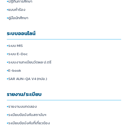
▪
ปฏิทินการศึกษา
▪
แบบคำร้อง
▪
คู่มือนักศึกษา
ระบบออนไลน์
▪
ระบบ MIS
▪
ระบบ E-Doc
▪
ระบบงานทะเบียนวัดผล ป.ตรี
▪
E-book
▪
SAR AUN-QA V4 (ทปอ.)
รายงาน/ระเบียบ
▪
รายงานงบทดลอง
▪
ระเบียบข้อบังคับสถาบันฯ
▪
ระเบียบข้อบังคับที่เกี่ยวข้อง