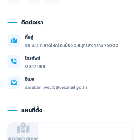
ติดต่อเรา
ที่อยู่
89 ม.12 ต.ลาดใหญ่ อ.เมือง จ.สมุทรสงคราม 75000
โทรศัพท์
0 3471 1811
อีเมล
saraban_ivecr5@vec.mail.go.th
แผนที่ตั้ง
INTERACTIVE MAP