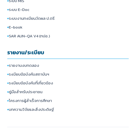
▪
ระบบ MIS
▪
ระบบ E-Doc
▪
ระบบงานทะเบียนวัดผล ป.ตรี
▪
E-book
▪
SAR AUN-QA V4 (ทปอ.)
รายงาน/ระเบียบ
▪
รายงานงบทดลอง
▪
ระเบียบข้อบังคับสถาบันฯ
▪
ระเบียบข้อบังคับที่เกี่ยวข้อง
▪
คู่มือสำหรับประชาชน
▪
โครงการผู้สำเร็จการศึกษา
▪
บทความวิจัยและสิ่งประดิษฐ์