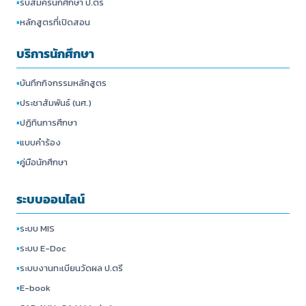
▪
รับสมัครนักศึกษา ป.ตรี
▪
หลักสูตรที่เปิดสอน
บริการนักศึกษา
▪
บันทึกกิจกรรมหลักสูตร
▪
ประชาสัมพันธ์ (นศ.)
▪
ปฏิทินการศึกษา
▪
แบบคำร้อง
▪
คู่มือนักศึกษา
ระบบออนไลน์
▪
ระบบ MIS
▪
ระบบ E-Doc
▪
ระบบงานทะเบียนวัดผล ป.ตรี
▪
E-book