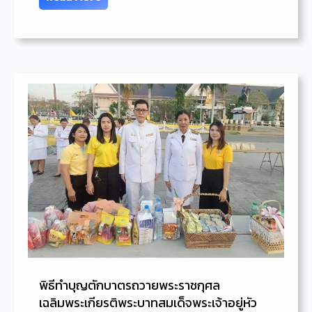
พิธีทำบุญตักบาตรถวายพระราชกุศล
เฉลิมพระเกียรติพระบาทสมเด็จพระเจ้าอยู่หัว