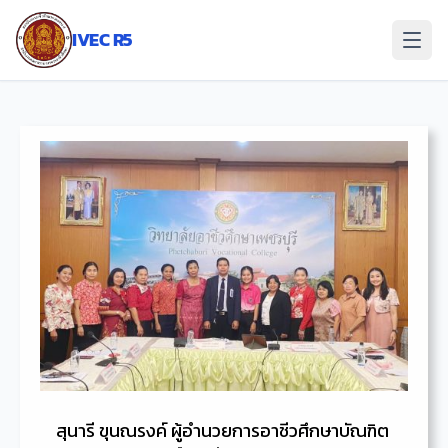
ข้าม
ไป
IVEC R5
ยัง
เนื้อหา
สุนารี ขุนณรงค์ ผู้อำนวยการอาชีวศึกษาบัณฑิต