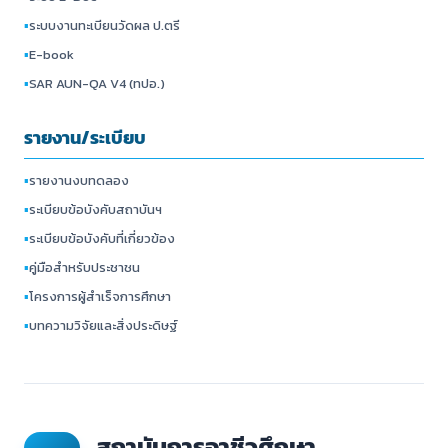
▪
ระบบงานทะเบียนวัดผล ป.ตรี
▪
E-book
▪
SAR AUN-QA V4 (ทปอ.)
รายงาน/ระเบียบ
▪
รายงานงบทดลอง
▪
ระเบียบข้อบังคับสถาบันฯ
▪
ระเบียบข้อบังคับที่เกี่ยวข้อง
▪
คู่มือสำหรับประชาชน
▪
โครงการผู้สำเร็จการศึกษา
▪
บทความวิจัยและสิ่งประดิษฐ์
สถาบันการอาชีวศึกษา