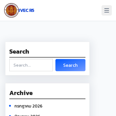
ข้าม
ไป
IVEC R5
ยัง
เนื้อหา
Search
S
Search
e
a
r
c
Archive
h
กรกฎาคม 2026