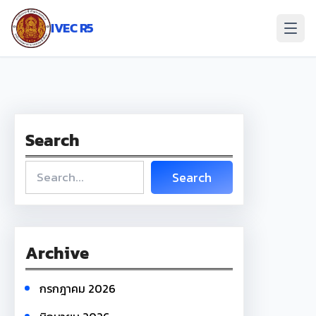
ข้าม
ไป
IVEC R5
ยัง
เนื้อหา
Search
S
Search
e
a
r
c
Archive
h
กรกฎาคม 2026