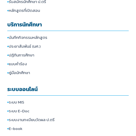
▪
รับสมัครนักศึกษา ป.ตรี
▪
หลักสูตรที่เปิดสอน
บริการนักศึกษา
▪
บันทึกกิจกรรมหลักสูตร
▪
ประชาสัมพันธ์ (นศ.)
▪
ปฏิทินการศึกษา
▪
แบบคำร้อง
▪
คู่มือนักศึกษา
ระบบออนไลน์
▪
ระบบ MIS
▪
ระบบ E-Doc
▪
ระบบงานทะเบียนวัดผล ป.ตรี
▪
E-book