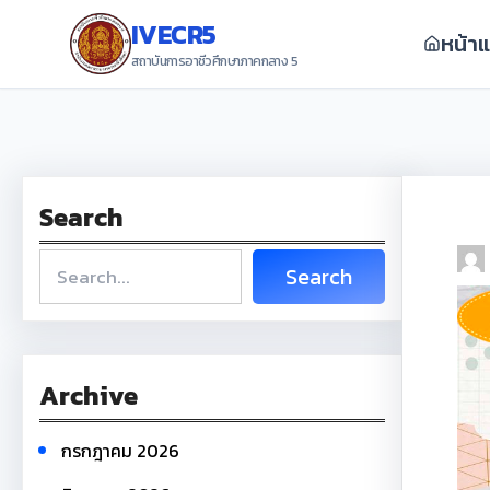
ข้าม
IVECR5
หน้า
ไป
สถาบันการอาชีวศึกษาภาคกลาง 5
ยัง
เนื้อหา
Search
S
Search
e
a
r
Archive
c
h
กรกฎาคม 2026