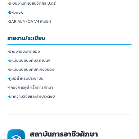
▪
ระบบงานทะเบียนวัดผล ป.ตรี
▪
E-book
▪
SAR AUN-QA V4 (ทปอ.)
รายงาน/ระเบียบ
▪
รายงานงบทดลอง
▪
ระเบียบข้อบังคับสถาบันฯ
▪
ระเบียบข้อบังคับที่เกี่ยวข้อง
▪
คู่มือสำหรับประชาชน
▪
โครงการผู้สำเร็จการศึกษา
▪
บทความวิจัยและสิ่งประดิษฐ์
สถาบันการอาชีวศึกษา