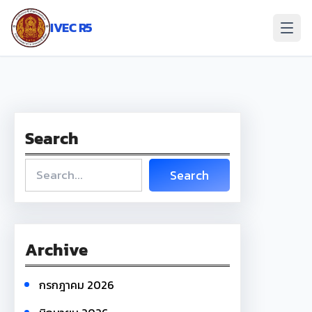
ข้าม
ไป
IVEC R5
ยัง
เนื้อหา
Search
S
Search
e
a
r
c
Archive
h
กรกฎาคม 2026