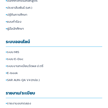
▪
บันทึกกิจกรรมหลักสูตร
▪
ประชาสัมพันธ์ (นศ.)
▪
ปฏิทินการศึกษา
▪
แบบคำร้อง
▪
คู่มือนักศึกษา
ระบบออนไลน์
▪
ระบบ MIS
▪
ระบบ E-Doc
▪
ระบบงานทะเบียนวัดผล ป.ตรี
▪
E-book
▪
SAR AUN-QA V4 (ทปอ.)
รายงาน/ระเบียบ
▪
รายงานงบทดลอง