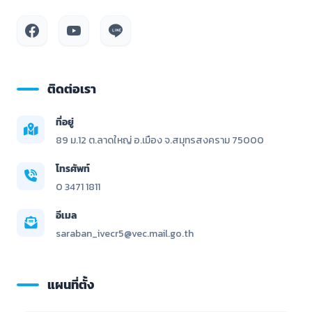
ติดต่อเรา
ที่อยู่
89 ม.12 ต.ลาดใหญ่ อ.เมือง จ.สมุทรสงคราม 75000
โทรศัพท์
0 3471 1811
อีเมล
saraban_ivecr5@vec.mail.go.th
แผนที่ตั้ง