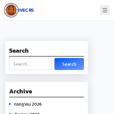
ข้าม
ไป
IVEC R5
ยัง
เนื้อหา
Search
S
Search
e
a
r
c
Archive
h
กรกฎาคม 2026