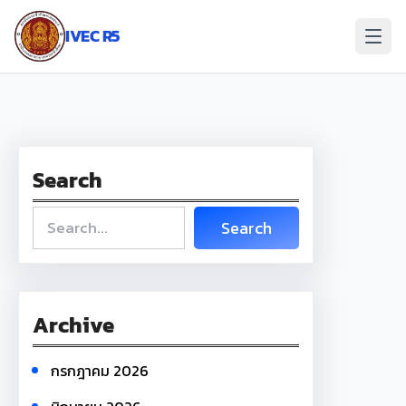
ข้าม
ไป
IVEC R5
ยัง
เนื้อหา
Search
S
Search
e
a
r
c
Archive
h
กรกฎาคม 2026