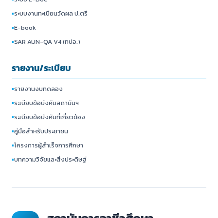
▪
ระบบงานทะเบียนวัดผล ป.ตรี
▪
E-book
▪
SAR AUN-QA V4 (ทปอ.)
รายงาน/ระเบียบ
▪
รายงานงบทดลอง
▪
ระเบียบข้อบังคับสถาบันฯ
▪
ระเบียบข้อบังคับที่เกี่ยวข้อง
▪
คู่มือสำหรับประชาชน
▪
โครงการผู้สำเร็จการศึกษา
▪
บทความวิจัยและสิ่งประดิษฐ์