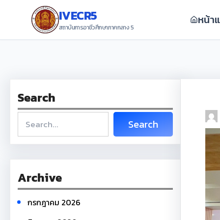
ข้าม
IVECR5
หน้า
ไป
สถาบันการอาชีวศึกษาภาคกลาง 5
ยัง
เนื้อหา
Search
S
Search
e
a
r
Archive
c
h
กรกฎาคม 2026