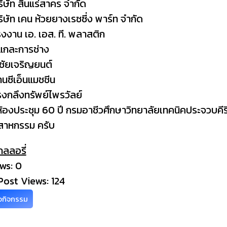
ริษัท สินแร่สาคร จำกัด
ริษัท เคน ห้วยยางเรซซี่ง พาร์ท จำกัด
รงงาน เอ. เอส. ที. พลาสติก
ู่แกละการช่าง
ู่ชัยเจริญยนต์
้านซีเอ็นแมชชีน
รงกลึงทรัพย์ไพรวัลย์
้องประชุม 60 ปี กรมอาชีวศึกษาวิทยาลัยเทคนิคประจวบคีรีข
สาหกรรม ครับ
กลลอรี่
ws: 0
Post Views:
124
าวกิจกรรม