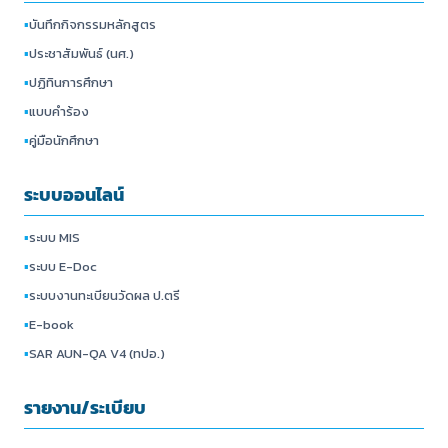
▪
บันทึกกิจกรรมหลักสูตร
▪
ประชาสัมพันธ์ (นศ.)
▪
ปฏิทินการศึกษา
▪
แบบคำร้อง
▪
คู่มือนักศึกษา
ระบบออนไลน์
▪
ระบบ MIS
▪
ระบบ E-Doc
▪
ระบบงานทะเบียนวัดผล ป.ตรี
▪
E-book
▪
SAR AUN-QA V4 (ทปอ.)
รายงาน/ระเบียบ