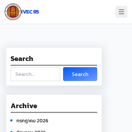
ข้าม
ไป
IVEC R5
ยัง
เนื้อหา
Search
S
Search
e
a
r
c
Archive
h
กรกฎาคม 2026