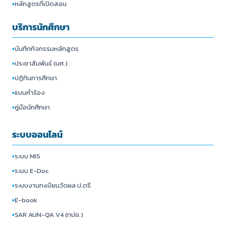
▪
หลักสูตรที่เปิดสอน
บริการนักศึกษา
▪
บันทึกกิจกรรมหลักสูตร
▪
ประชาสัมพันธ์ (นศ.)
▪
ปฏิทินการศึกษา
▪
แบบคำร้อง
▪
คู่มือนักศึกษา
ระบบออนไลน์
▪
ระบบ MIS
▪
ระบบ E-Doc
▪
ระบบงานทะเบียนวัดผล ป.ตรี
▪
E-book
▪
SAR AUN-QA V4 (ทปอ.)