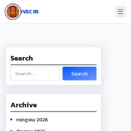
ข้าม
ไป
IVEC R5
ยัง
เนื้อหา
Search
S
Search
e
a
r
c
Archive
h
กรกฎาคม 2026