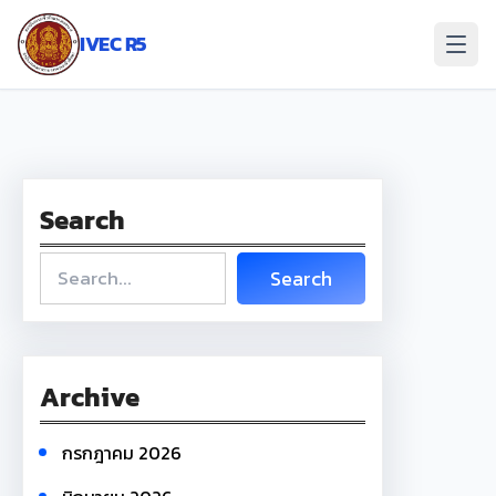
ข้าม
ไป
IVEC R5
ยัง
เนื้อหา
Search
S
Search
e
a
r
c
Archive
h
กรกฎาคม 2026