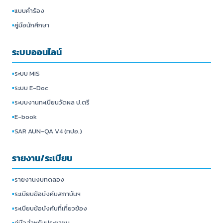
▪
แบบคำร้อง
▪
คู่มือนักศึกษา
ระบบออนไลน์
▪
ระบบ MIS
▪
ระบบ E-Doc
▪
ระบบงานทะเบียนวัดผล ป.ตรี
▪
E-book
▪
SAR AUN-QA V4 (ทปอ.)
รายงาน/ระเบียบ
▪
รายงานงบทดลอง
▪
ระเบียบข้อบังคับสถาบันฯ
▪
ระเบียบข้อบังคับที่เกี่ยวข้อง
▪
คู่มือสำหรับประชาชน