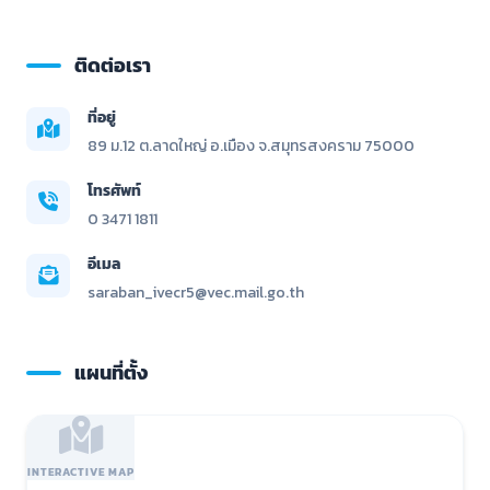
ติดต่อเรา
ที่อยู่
89 ม.12 ต.ลาดใหญ่ อ.เมือง จ.สมุทรสงคราม 75000
โทรศัพท์
0 3471 1811
อีเมล
saraban_ivecr5@vec.mail.go.th
แผนที่ตั้ง
INTERACTIVE MAP