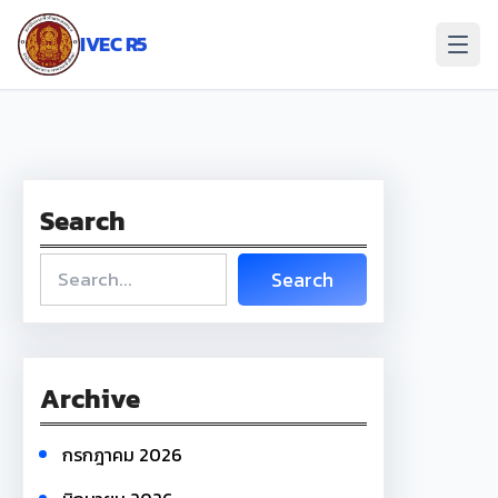
ข้าม
ไป
IVEC R5
ยัง
เนื้อหา
Search
S
Search
e
a
r
c
Archive
h
กรกฎาคม 2026